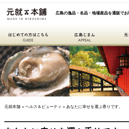
元就本舗
広島の逸品・名品・地場産品を通販でお
はじめての方はこちら
広島自慢
元就本舗
ひろしまええもん
元就本舗
»
ヘルス＆ビューティ
» あなたに幸せを運ぶ香りです。