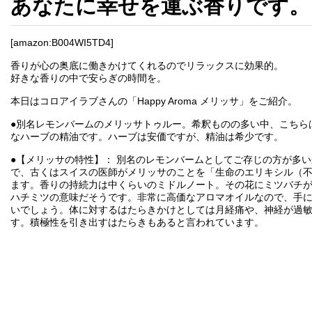
あなたに幸せを運ぶ香りです。
[amazon:B004WI5TD4]
香りが心の奥底に働きかけてくれるのでリラックスに効果的。
好きな香りの中で安らぎの時間を。
本日はコロアイラブさんの「Happy Aroma メリッサ」をご紹介。
●別名レモンバームのメリッサトゥルー。希釈ものの多い中、こちら
なハーブの精油です。ハーブは安価ですが、精油は希少です。
●【メリッサの特性】： 別名のレモンバームとしてご存じの方が多
で、古くはスイスの医師がメリッサのことを「生命のエリキシル（
ます。香りの持続力は中くらいのミドルノート。その花にミツバチ
ハチミツの意味だそうです。非常に高価なアロマオイルなので、手
いでしょう。体に対するはたらきかけとしては月経痛や、神経が過
す。積極性を引き出すはたらきもあると言われています。