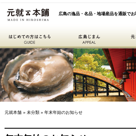
元就本舗
広島の逸品・名品・地場産品を通販でお
はじめての方はこちら
広島自慢
元就本舗
ひろしまええもん
元就本舗
»
未分類
» 年末年始のお知らせ