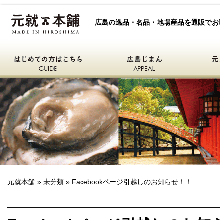
元就本舗
広島の逸品・名品・地場産品を通販でお
はじめての方はこちら
広島自慢
元就本舗
ひろしまええもん
元就本舗
»
未分類
» Facebookページ引越しのお知らせ！！