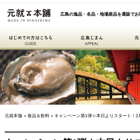
元就本舗
広島の逸品・名品・地場産品を通販でお
はじめての方はこちら
広島自慢
元就本舗
ひろしまええもん
元就本舗
»
食品＆飲料
» キャンペーン第1弾☆本日よりスタート！2