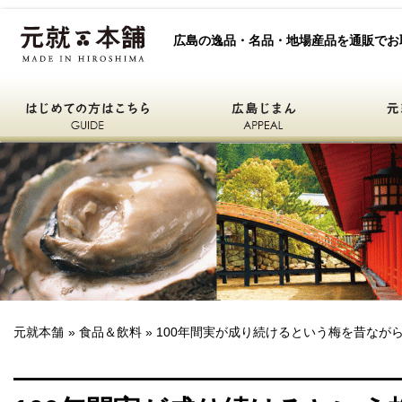
元就本舗
広島の逸品・名品・地場産品を通販でお
はじめての方はこちら
広島自慢
元就本舗
ひろしまええもん
元就本舗
»
食品＆飲料
» 100年間実が成り続けるという梅を昔な