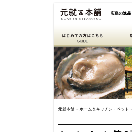
元就本舗
広島の逸品
はじめての方はこちら
広島自慢
ひろしまええもん
元就本舗
»
ホーム＆キッチン・ペット